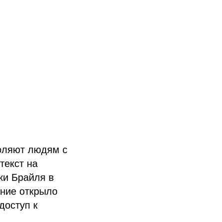
воляют людям с
текст на
ки Брайля в
ение открыло
доступ к