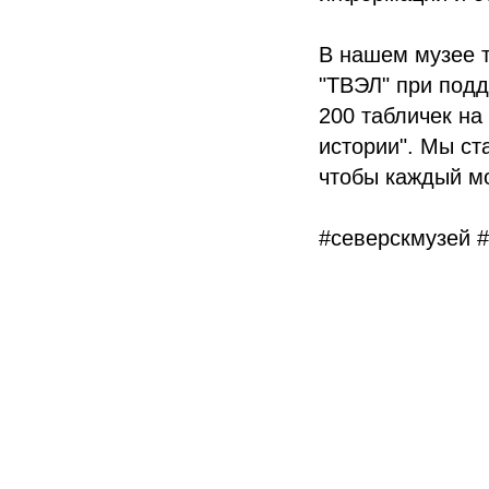
В нашем музее т
"ТВЭЛ" при под
200 табличек на
истории". Мы ст
чтобы каждый мо
#северскмузей
#