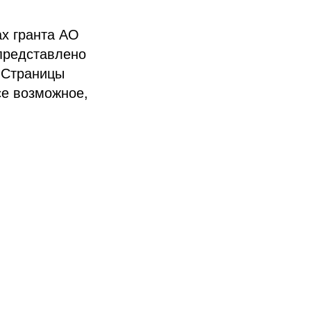
ах гранта АО
представлено
. Страницы
се возможное,