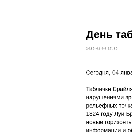
День та
2025-01-04 17:30
Сегодня, 04 янв
Таблички Брайл
нарушениями зре
рельефных точка
1824 году Луи Б
новые горизонты
информации и о