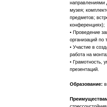
направлениями д
музея; комплек
предметов; встр
конференциях);
• Проведение за
организаций по 
• Участие в соз
работа на монта
• Грамотность, 
презентаций.
Образование:
в
Преимуществам
стрессоустойчи