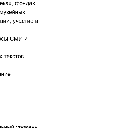
теках, фондах
 музейных
ции; участие в
росы СМИ и
х текстов,
ание
льный уровень,