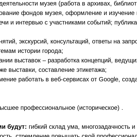
еятельности музея (работа в архивах, библио
тование фондов музея, оформление и изучение
ечи и интервью с участниками событий; публика
нятий, экскурсий, консультаций, ответы на зап
темам истории города;
дании выставок – разработка концепций, ведущи
же выставки, составление этикетажа;
умение работать в веб-сервисах от Google, созд
ысшее профессиональное (историческое) .
и будут:
гибкий склад ума, многозадачность и
вость, стремление повышать свой профессиона