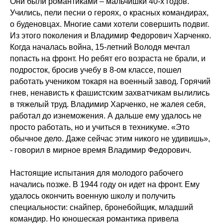
Они были романтиками – мальчишки 40-х годов.
Учились, пели песни о героях, о красных командирах,
о буденовцах. Многие сами хотели совершить подвиг.
Из этого поколения и Владимир Федорович Харченко.
Когда началась война, 15-летний Володя мечтал
попасть на фронт. Но ребят его возраста не брали, и
подросток, бросив учебу в 8-ом классе, пошел
работать учеником токаря на военный завод. Горячий
гнев, ненависть к фашистским захватчикам вылились
в тяжелый труд. Владимир Харченко, не жалея себя,
работал до изнеможения. А дальше ему удалось не
просто работать, но и учиться в техникуме. «Это
обычное дело. Даже сейчас этим никого не удивишь»,
- говорил в мирное время Владимир Федорович.
Настоящие испытания для молодого рабочего
начались позже. В 1944 году он идет на фронт. Ему
удалось окончить военную школу и получить
специальности: снайпер, бронебойщик, младший
командир. Но юношеская романтика привела