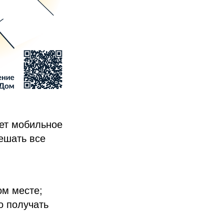
ает мобильное
ешать все
ом месте;
о получать