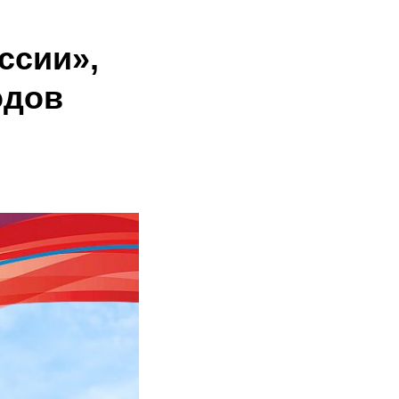
ссии»,
одов