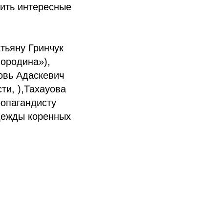
тить интересные
тьяну Гринчук
ородина»),
овь Адаскевич
ти, ),Тахауова
ропагандисту
одежды коренных