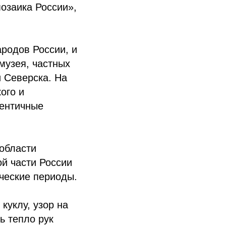
озаика России»,
ародов России, и
музея, частных
и Северска. На
ого и
тентичные
области
ой части России
ческие периоды.
куклу, узор на
ь тепло рук