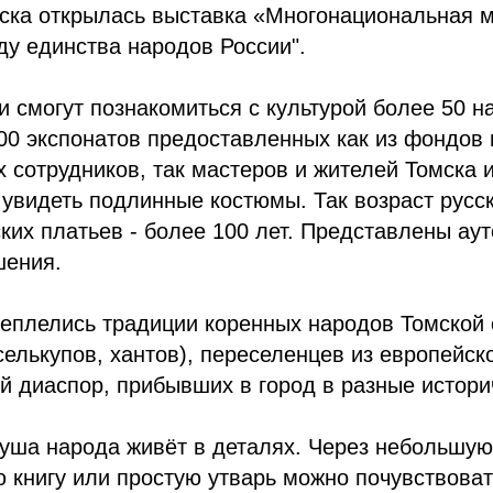
рска открылась выставка «Многонациональная м
у единства народов России".
и смогут познакомиться с культурой более 50 н
00 экспонатов предоставленных как из фондов 
 сотрудников, так мастеров и жителей Томска 
увидеть подлинные костюмы. Так возраст русск
ких платьев - более 100 лет. Представлены ау
шения.
еплелись традиции коренных народов Томской 
 селькупов, хантов), переселенцев из европейск
й диаспор, прибывших в город в разные истори
уша народа живёт в деталях. Через небольшую 
ю книгу или простую утварь можно почувствоват