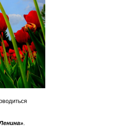
роводиться
Ленина»
.