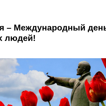
ря – Международный ден
 людей!