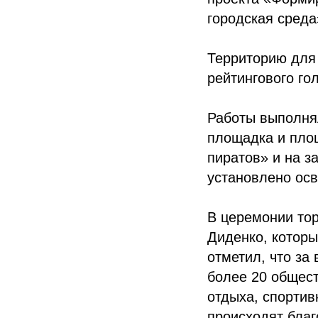
городская среда
Территорию для
рейтингового го
Работы выполнял
площадка и площ
пиратов» и на 
установлено ос
В церемонии тор
Диденко, которы
отметил, что за
более 20 общест
отдыха, спортив
происходят благ