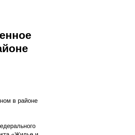
венное
айоне
аном в районе
федерального
кта «Жилье и