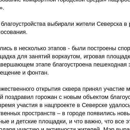
».
 благоустройства выбирали жители Северска в 
лосования.
ись в несколько этапов - были построены спо
адка для занятий воркаутом, игровая площадк
завершающем этапе благоустроена пешеходная 
вещение и фонтан.
жественного открытия сквера принял участие 
й поздравил горожан с новым объектом благоу
 время участия в нацпроекте в Северске удалос
венных пространств – в городе появились новы
ные и детские площадки, и что важно, что все 
одаря участию и активности жителей. Мэр выр