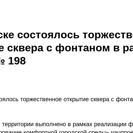
ске состоялось торжест
е сквера с фонтаном в р
 198
оялось торжественное открытие сквера с фонт
о территории выполнено в рамках реализации 
рование комфортной городской среды» нацпрое