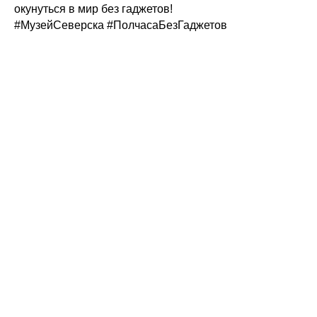
окунуться в мир без гаджетов!
#МузейСеверска
#ПолчасаБезГаджетов