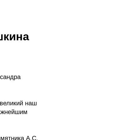
шкина
ксандра
 великий наш
важнейшим
амятника А.С.