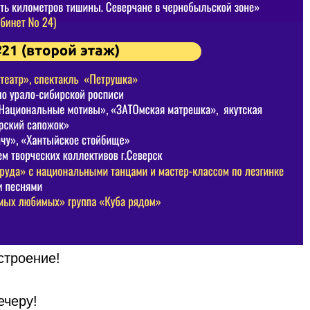
строение!
ечеру!