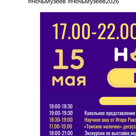
#НочьМузеев
#НочьМузеев2026