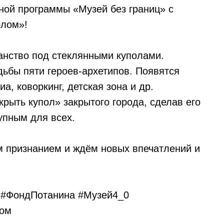
ьной программы «Музей без границ» с
олом»!
анство под стеклянными куполами.
дьбы пяти героев-архетипов. Появятся
а, коворкинг, детская зона и др.
крыть купол» закрытого города, сделав его
упным для всех.
м признанием и ждём новых впечатлений и
#ФондПотанина
#Музей4_0
лом