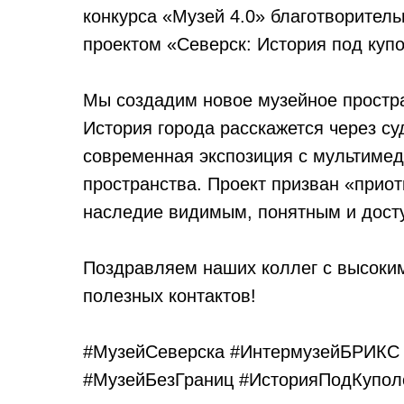
конкурса «Музей 4.0» благотворител
проектом «Северск: История под куп
Мы создадим новое музейное простр
История города расскажется через су
современная экспозиция с мультимеди
пространства. Проект призван «приот
наследие видимым, понятным и дост
Поздравляем наших коллег с высоки
полезных контактов!
#МузейСеверска
#ИнтермузейБРИКС
#МузейБезГраниц
#ИсторияПодКупо