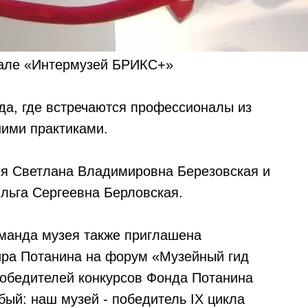
але «Интермузей БРИКС+»
да, где встречаются профессионалы из
ими практиками.
ея Светлана Владимировна Березовская и
льга Сергеевна Берловская.
оманда музея также приглашена
ра Потанина на форум «Музейный гид
победителей конкурсов Фонда Потанина
бый: наш музей - победитель IX цикла